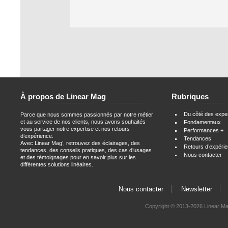
À propos de Linear Mag
Rubriques
Du côté des expe
Parce que nous sommes passionnés par notre métier
et au service de nos clients, nous avons souhaités
Fondamentaux
vous partager notre expertise et nos retours
Performances +
d’expérience.
Tendances
Avec Linear Mag’, retrouvez des éclairages, des
Retours d’expéri
tendances, des conseils pratiques, des cas d’usages
Nous contacter
et des témoignages pour en savoir plus sur les
différentes solutions linéaires.
Nous contacter
Newsletter
Copyright ©
2013-2026 Linear M