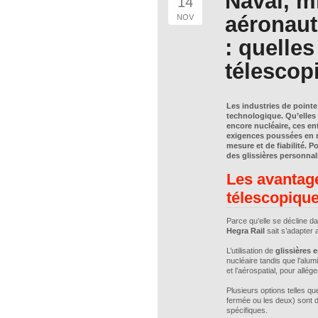
Naval, mi
14
aéronaut
NOV
: quelles
télescop
Les industries de pointe
technologique. Qu’elles 
encore nucléaire, ces en
exigences poussées en m
mesure et de fiabilité. 
des glissières personnal
Les avantage
télescopiqu
Parce qu’elle se décline da
Hegra Rail
sait s’adapter 
L’utilisation de
glissières 
nucléaire tandis que l’alumi
et l’aérospatial, pour all
Plusieurs options telles q
fermée ou les deux) sont 
spécifiques.