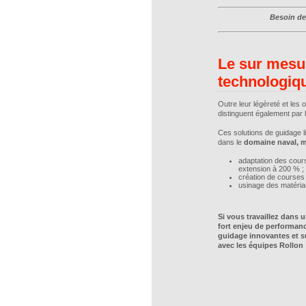
Besoin de
Le sur mesur
technologiqu
Outre leur légèreté et les 
distinguent également par l
Ces solutions de guidage l
dans le
domaine naval, mi
adaptation des cours
extension à 200 % ;
création de courses
usinage des matéria
Si vous travaillez dans
fort enjeu de performanc
guidage innovantes et su
avec les équipes Rollon 