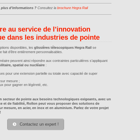
 plus d’informations ?
Consultez la
brochure Hegra Rail
e au service de l’innovation
e dans les industries de pointe
options disponibles, les
glissières télescopiques Hegra Rail
se
e fait d’être entièrement personnalisables.
inéaire peuvent ainsi répondre aux contraintes particulières s’appliquant
litaire, spatial ou nucléaire
:
es pour une extension partielle ou totale avec capacité de super
 sur mesure ;
ux pour gagner en légèreté, etc.
 un secteur de pointe aux besoins technologiques exigeants, avec un
e et de fiabilité, Rollon peut vous proposer des solutions de
r mesure, en acier, en inox et en aluminium. Parlez de votre projet
!
Contactez un expert !