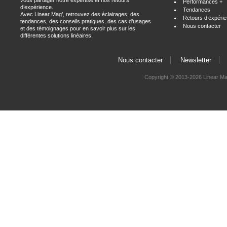
vous partager notre expertise et nos retours
Performances +
d’expérience.
Tendances
Avec Linear Mag’, retrouvez des éclairages, des
Retours d’expéri
tendances, des conseils pratiques, des cas d’usages
Nous contacter
et des témoignages pour en savoir plus sur les
différentes solutions linéaires.
Nous contacter
Newsletter
Copyright ©
2013-2026 Linear M